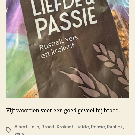
Vijf woorden voor een goed gevoel bij brood.
Albert Heijn
,
Brood
,
Krokant
,
Liefde
,
Passie
,
Rustiek
,
Tags
vers