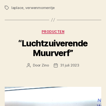
laplace
,
verwenmomentje
Tags
Categorieën
PRODUCTEN
“Luchtzuiverende
Muurverf”
Door
Zino
31 juli 2023
Berichtauteur
Berichtdatum