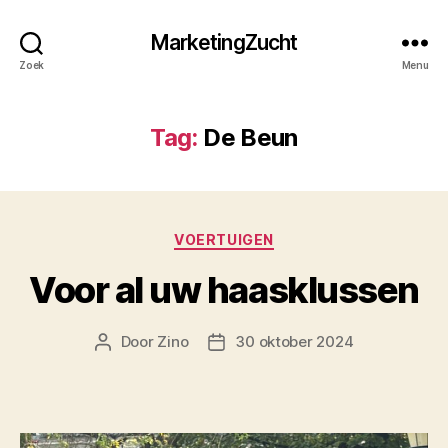
MarketingZucht
Zoek
Menu
Tag:
De Beun
Categorieën
VOERTUIGEN
Voor al uw haasklussen
Door
Zino
30 oktober 2024
Berichtauteur
Berichtdatum