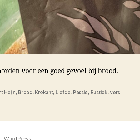
oorden voor een goed gevoel bij brood.
t Heijn
,
Brood
,
Krokant
,
Liefde
,
Passie
,
Rustiek
,
vers
r WordPress