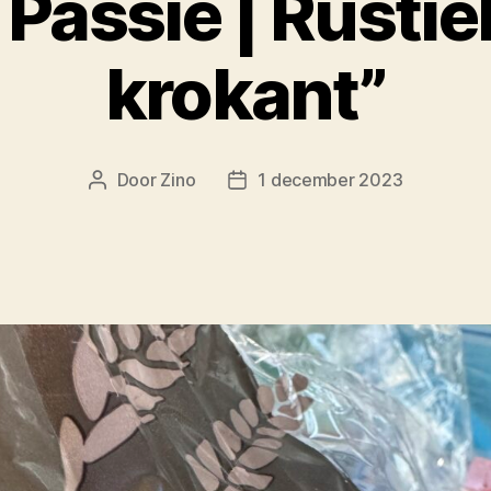
 Passie | Rustie
krokant”
Door
Zino
1 december 2023
Berichtauteur
Berichtdatum