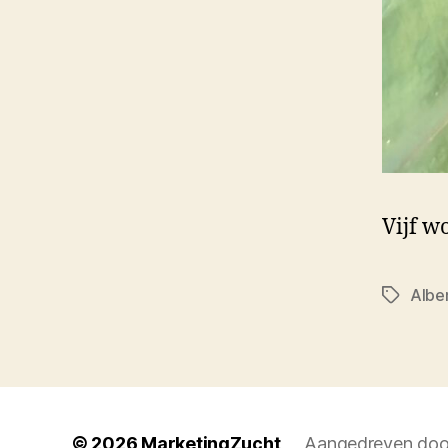
Vijf w
Alber
Tags
© 2026
MarketingZucht
Aangedreven doo