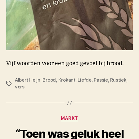
Vijf woorden voor een goed gevoel bij brood.
Albert Heijn
,
Brood
,
Krokant
,
Liefde
,
Passie
,
Rustiek
,
Tags
vers
Categorieën
MARKT
“Toen was geluk heel