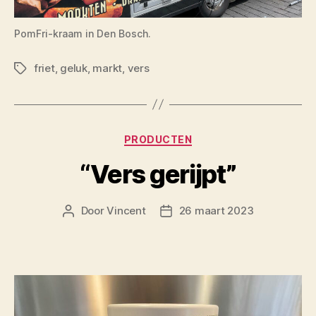
PomFri-kraam in Den Bosch.
friet
,
geluk
,
markt
,
vers
Tags
Categorieën
PRODUCTEN
“Vers gerijpt”
Door
Vincent
26 maart 2023
Berichtauteur
Berichtdatum