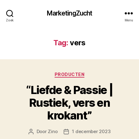
MarketingZucht
Zoek
Menu
Tag:
vers
Categorieën
PRODUCTEN
“Liefde & Passie |
Rustiek, vers en
krokant”
Door
Zino
1 december 2023
Berichtauteur
Berichtdatum