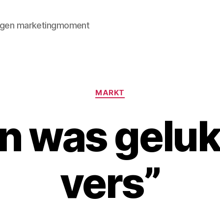
 eigen marketingmoment
Categorieën
MARKT
n was geluk
vers”