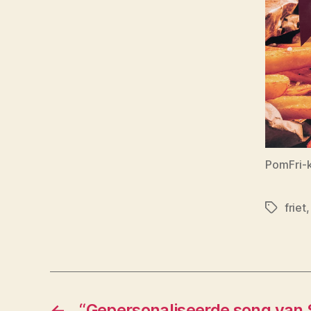
PomFri-k
friet
Tags
←
“Gepersonaliseerde song van 