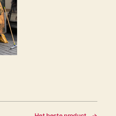
Het beste product
→