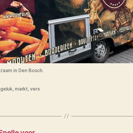
raam in Den Bosch.
,
geluk
,
markt
,
vers
Snelle voor