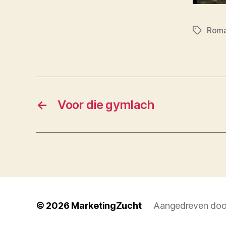
Roma
Tags
←
Voor die gymlach
© 2026
MarketingZucht
Aangedreven doo