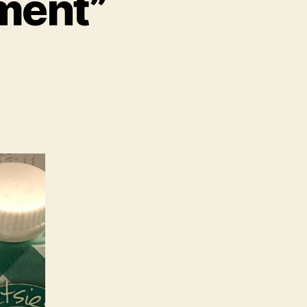
ment”