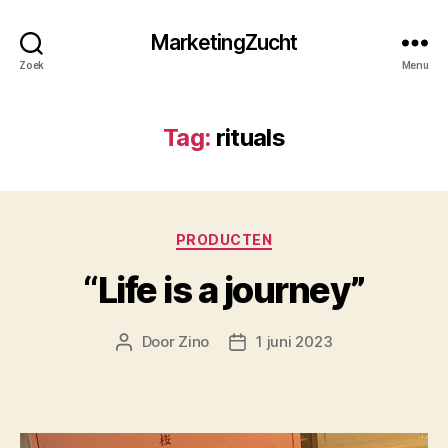
MarketingZucht
Zoek
Menu
Tag:
rituals
Categorieën
PRODUCTEN
“Life is a journey”
Door
Zino
1 juni 2023
Berichtauteur
Berichtdatum