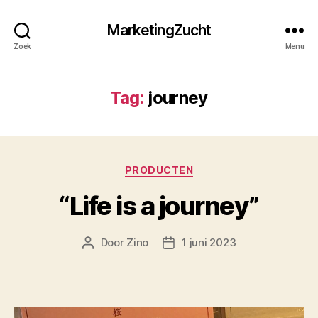
MarketingZucht
Zoek
Menu
Tag:
journey
Categorieën
PRODUCTEN
“Life is a journey”
Door
Zino
1 juni 2023
Berichtauteur
Berichtdatum