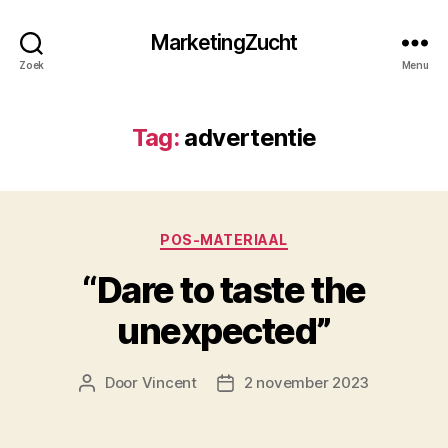
MarketingZucht
Zoek
Menu
Tag:
advertentie
Categorieën
POS-MATERIAAL
“Dare to taste the
unexpected”
Door
Vincent
2 november 2023
Berichtauteur
Berichtdatum