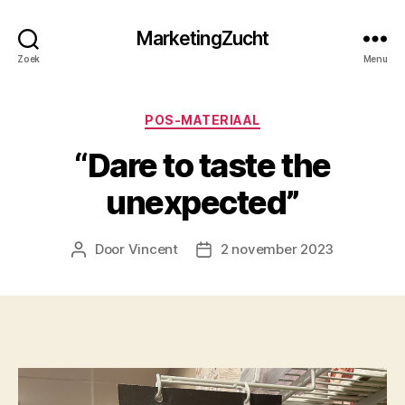
MarketingZucht
Zoek
Menu
Categorieën
POS-MATERIAAL
“Dare to taste the
unexpected”
Door
Vincent
2 november 2023
Berichtauteur
Berichtdatum