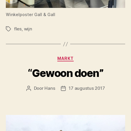
Winkelposter Gall & Gall
fles
,
wijn
Tags
Categorieën
MARKT
“Gewoon doen”
Door
Hans
17 augustus 2017
Berichtauteur
Berichtdatum