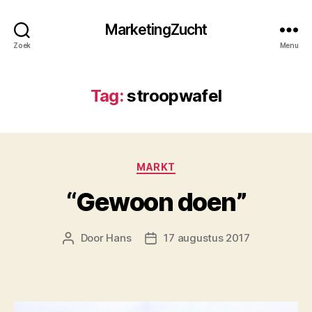
MarketingZucht
Zoek
Menu
Tag:
stroopwafel
Categorieën
MARKT
“Gewoon doen”
Door
Hans
17 augustus 2017
Berichtauteur
Berichtdatum