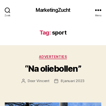
MarketingZucht
Zoek
Menu
Tag:
sport
Categorieën
ADVERTENTIES
“Na oliebollen”
Door
Vincent
8 januari 2023
Berichtauteur
Berichtdatum