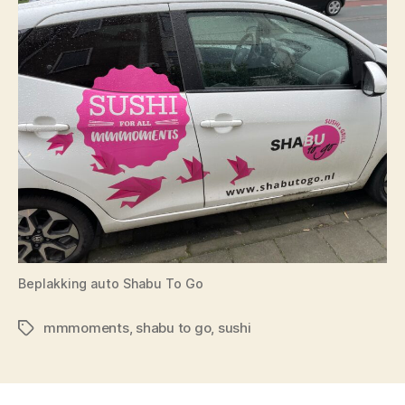
Beplakking auto Shabu To Go
mmmoments
,
shabu to go
,
sushi
Tags