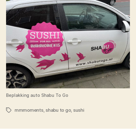
Beplakking auto Shabu To Go
mmmoments
,
shabu to go
,
sushi
Tags