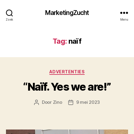
MarketingZucht
Zoek
Menu
Tag:
naïf
Categorieën
ADVERTENTIES
“Naïf. Yes we are!”
Door
Zino
9 mei 2023
Berichtauteur
Berichtdatum