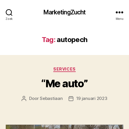
MarketingZucht
Zoek
Menu
Tag:
autopech
Categorieën
SERVICES
“Me auto”
Door
Sebastiaan
19 januari 2023
Berichtauteur
Berichtdatum