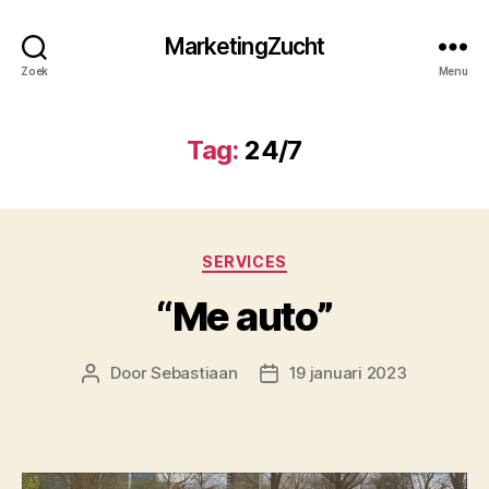
MarketingZucht
Zoek
Menu
Tag:
24/7
Categorieën
SERVICES
“Me auto”
Door
Sebastiaan
19 januari 2023
Berichtauteur
Berichtdatum