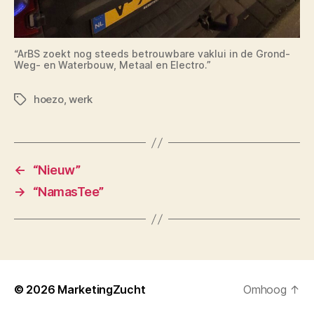
“ArBS zoekt nog steeds betrouwbare vaklui in de Grond-
Weg- en Waterbouw, Metaal en Electro.”
hoezo
,
werk
Tags
←
“Nieuw”
→
“NamasTee”
© 2026
MarketingZucht
Omhoog
↑