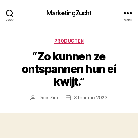
MarketingZucht
Zoek
Menu
Categorieën
PRODUCTEN
“Zo kunnen ze
ontspannen hun ei
kwijt.”
Door
Zino
8 februari 2023
Berichtauteur
Berichtdatum