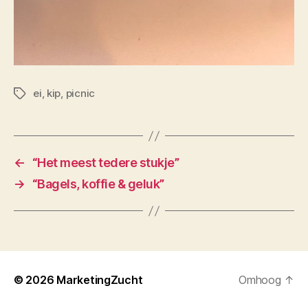
ei
,
kip
,
picnic
Tags
←
“Het meest tedere stukje”
→
“Bagels, koffie & geluk”
© 2026
MarketingZucht
Omhoog
↑