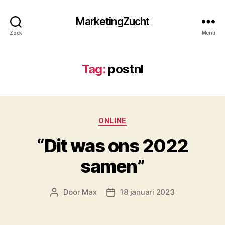
MarketingZucht
Zoek
Menu
Tag:
postnl
Categorieën
ONLINE
“Dit was ons 2022
samen”
Door
Max
18 januari 2023
Berichtauteur
Berichtdatum