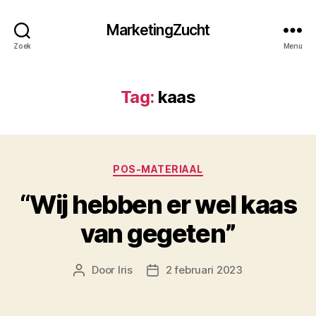
MarketingZucht
Zoek
Menu
Tag:
kaas
Categorieën
POS-MATERIAAL
“Wij hebben er wel kaas
van gegeten”
Door
Iris
2 februari 2023
Berichtauteur
Berichtdatum