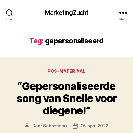
MarketingZucht
Zoek
Menu
Tag:
gepersonaliseerd
Categorieën
POS-MATERIAAL
“Gepersonaliseerde
song van Snelle voor
diegene!”
Door
Sebastiaan
26 april 2023
Berichtauteur
Berichtdatum