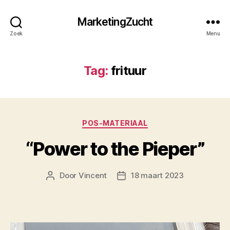
MarketingZucht
Zoek
Menu
Tag:
frituur
Categorieën
POS-MATERIAAL
“Power to the Pieper”
Door
Vincent
18 maart 2023
Berichtauteur
Berichtdatum