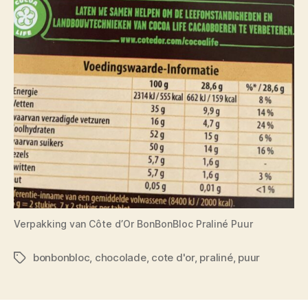
Verpakking van Côte d’Or BonBonBloc Praliné Puur
bonbonbloc
,
chocolade
,
cote d'or
,
praliné
,
puur
Tags