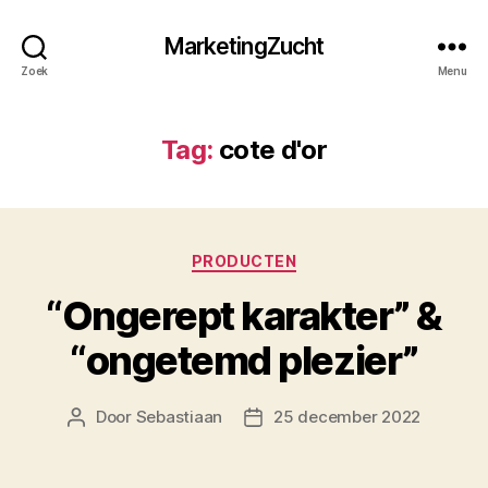
MarketingZucht
Zoek
Menu
Tag:
cote d'or
Categorieën
PRODUCTEN
“Ongerept karakter” &
“ongetemd plezier”
Door
Sebastiaan
25 december 2022
Berichtauteur
Berichtdatum