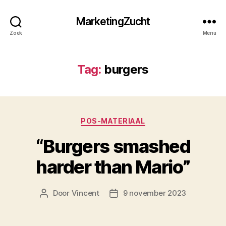
MarketingZucht
Zoek
Menu
Tag:
burgers
Categorieën
POS-MATERIAAL
“Burgers smashed
harder than Mario”
Door
Vincent
9 november 2023
Berichtauteur
Berichtdatum