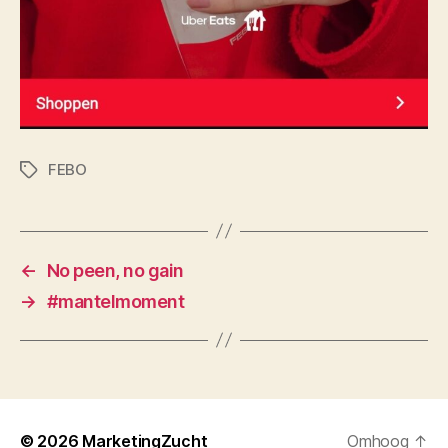
FEBO
Tags
←
No peen, no gain
→
#mantelmoment
© 2026
MarketingZucht
Omhoog
↑