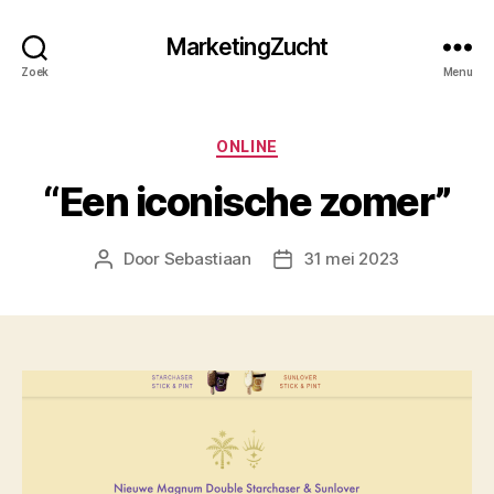
MarketingZucht
Zoek
Menu
Categorieën
ONLINE
“Een iconische zomer”
Door
Sebastiaan
31 mei 2023
Berichtauteur
Berichtdatum