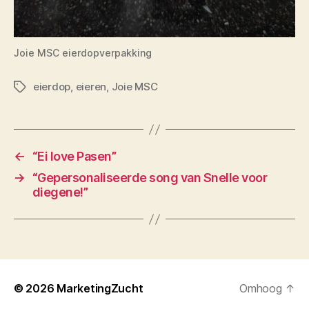
Joie MSC eierdopverpakking
eierdop
,
eieren
,
Joie MSC
Tags
←
“Ei love Pasen”
→
“Gepersonaliseerde song van Snelle voor
diegene!”
© 2026
MarketingZucht
Omhoog
↑